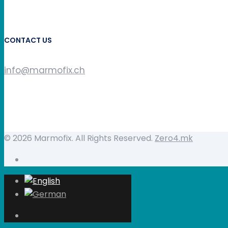
CONTACT US
info@marmofix.ch
© 2026 Marmofix. All Rights Reserved.
Zero4.mk